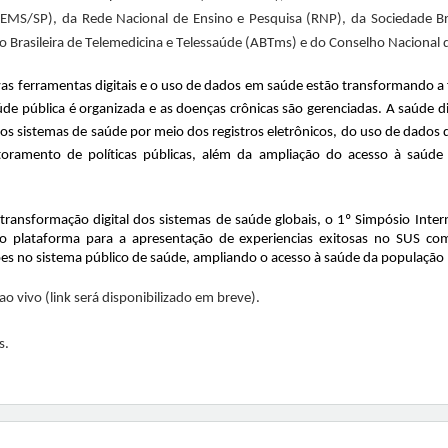
EMS/SP), da Rede Nacional de Ensino e Pesquisa (RNP), da Sociedade Bra
o Brasileira de Telemedicina e Telessaúde (ABTms) e do Conselho Nacional 
s ferramentas digitais e o uso de dados em saúde estão transformando a
úde pública é organizada e as doenças crônicas são gerenciadas. A saúde 
os sistemas de saúde por meio dos registros eletrônicos, do uso de dados 
oramento de políticas públicas, além da ampliação do acesso à saúde 
transformação digital dos sistemas de saúde globais, o 1º Simpósio Inte
o plataforma para a apresentação de experiencias exitosas no SUS com
s no sistema público de saúde, ampliando o acesso à saúde da população b
o vivo (link será disponibilizado em breve).
s.