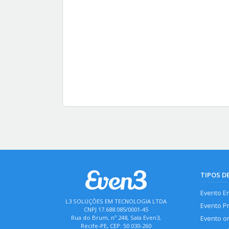
TIPOS D
Evento E
L3 SOLUÇÕES EM TECNOLOGIA LTDA
Evento P
CNPJ 17.688.085/0001-45
Rua do Brum, nº 248, Sala Even3,
Evento o
Recife-PE, CEP: 50.030-260