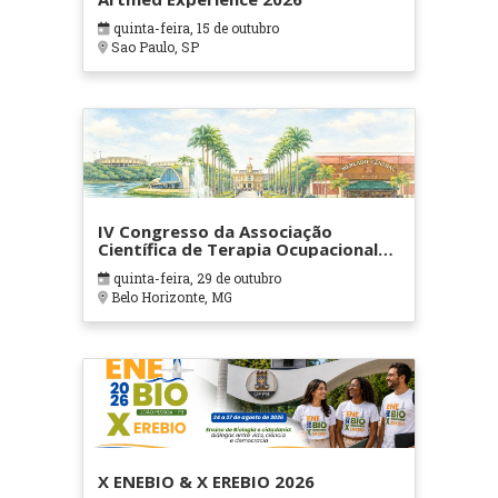
quinta-feira, 15 de outubro
Sao Paulo, SP
IV Congresso da Associação
Científica de Terapia Ocupacional
em Contextos Hospitalares e
quinta-feira, 29 de outubro
Cuidados Paliativos - ATOHOSP
Belo Horizonte, MG
X ENEBIO & X EREBIO 2026