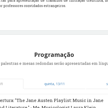
tas para apresentação de trabalhos de iniciação científica, 
or professores convidados estrangeiros.
Programação
 palestras e mesas redondas serão apresentadas em líng
11
quinta, 13/11
s
ertura: "The Jane Austen Playlist: Music in Jane
nd Literature." - Me. Musicologist Laura Klein