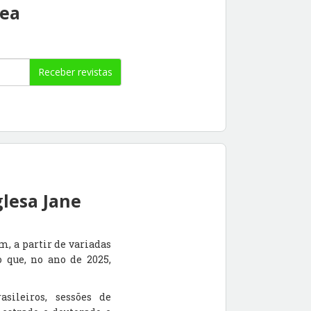
rea
Receber revistas
glesa Jane
, a partir de variadas
o que, no ano de 2025,
sileiros, sessões de