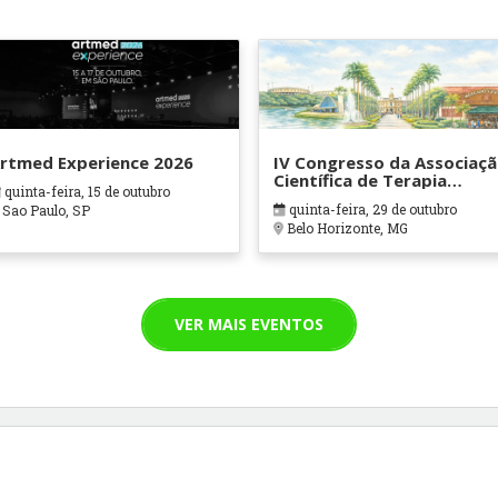
rtmed Experience 2026
IV Congresso da Associaç
Científica de Terapia
quinta-feira, 15 de outubro
Ocupacional em Contexto
quinta-feira, 29 de outubro
Sao Paulo, SP
Hospitalares e Cuidados
Belo Horizonte, MG
Paliativos - ATOHOSP
VER MAIS EVENTOS