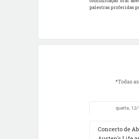
comunicação oral aber
palestras proferidas p
*Todas as
quarta, 12/
Concerto de Ab
Austen's Life a