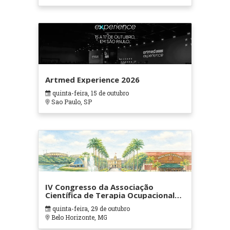
Artmed Experience 2026
quinta-feira, 15 de outubro
Sao Paulo, SP
IV Congresso da Associação
Científica de Terapia Ocupacional
em Contextos Hospitalares e
quinta-feira, 29 de outubro
Cuidados Paliativos - ATOHOSP
Belo Horizonte, MG