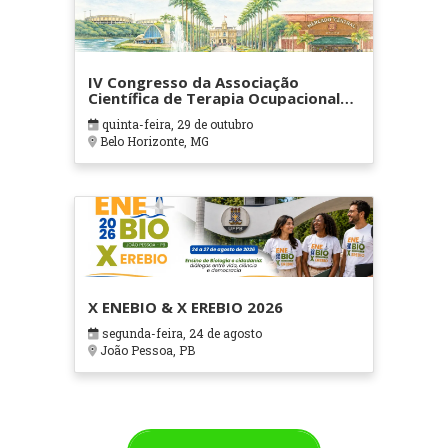
IV Congresso da Associação
Científica de Terapia Ocupacional
em Contextos Hospitalares e
quinta-feira, 29 de outubro
Cuidados Paliativos - ATOHOSP
Belo Horizonte, MG
X ENEBIO & X EREBIO 2026
segunda-feira, 24 de agosto
João Pessoa, PB