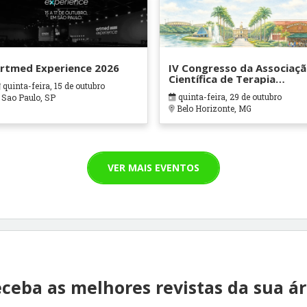
rtmed Experience 2026
IV Congresso da Associaç
Científica de Terapia
quinta-feira, 15 de outubro
Ocupacional em Contexto
quinta-feira, 29 de outubro
Sao Paulo, SP
Hospitalares e Cuidados
Belo Horizonte, MG
Paliativos - ATOHOSP
VER MAIS EVENTOS
ceba as melhores revistas da sua á