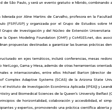
ad de São Paulo, y será un evento gratuito e híbrido, combinando a
tá liderada por Aline Martins de Carvalho, profesora en la Facultad
ulo (FSP/USP) y organizada por el Grupo de Estudios sobre M
l Grupo de Investigación y del Núcleo de Extensión Universitaria 
e la Open Modeling Foundation (OMF) y CoMSES.net, dos asociac
inan propuestas destinadas a garantizar las buenas prácticas den
ructurado en ejes temáticos, incluirá conferencias, mesas redondas
 NetLogo, Gama y Mesa, además de otras herramientas orientadas a 
onales e internacionales, entre ellos Michael Barton (director 
 of Complex Adaptive Systems (SCAS) de la Arizona State Univer
n el Instituto de Investigación Económica Aplicada (IPEA)) y Leandro
tistry and Biomedical Sciences de la Queen’s University Belfast (
rincipios de horizontalidad, colaboración y accesibilidad, el sim
ipiantes y expertos, promoviendo una práctica científica abierta y p