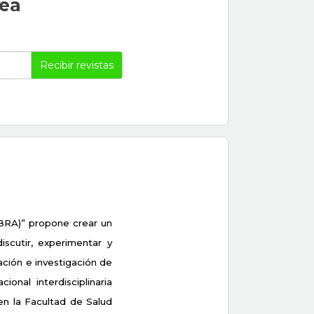
rea
Recibir revistas
BRA)” propone crear un 
scutir, experimentar y 
ión e investigación de 
nal interdisciplinaria 
n la Facultad de Salud 