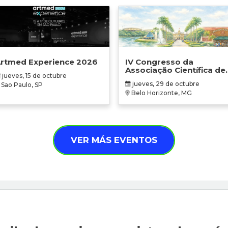
rtmed Experience 2026
IV Congresso da
Associação Científica de
jueves, 15 de octubre
Terapia Ocupacional em
jueves, 29 de octubre
Sao Paulo, SP
Contextos Hospitalares 
Belo Horizonte, MG
Cuidados Paliativos -
ATOHOSP
VER MÁS EVENTOS