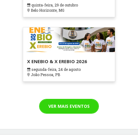
em Contextos Hospitalares e
quinta-feira, 29 de outubro
Cuidados Paliativos - ATOHOSP
Belo Horizonte, MG
X ENEBIO & X EREBIO 2026
segunda-feira, 24 de agosto
João Pessoa, PB
VER MAIS EVENTOS