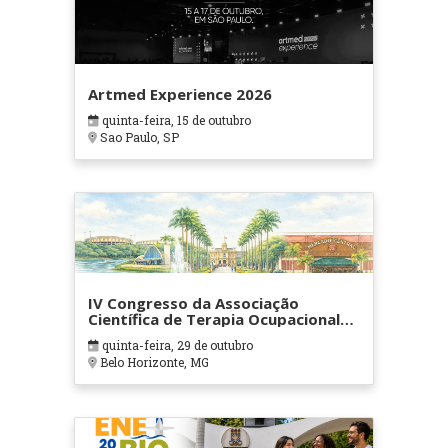
Artmed Experience 2026
quinta-feira, 15 de outubro
Sao Paulo, SP
IV Congresso da Associação
Científica de Terapia Ocupacional
em Contextos Hospitalares e
quinta-feira, 29 de outubro
Cuidados Paliativos - ATOHOSP
Belo Horizonte, MG