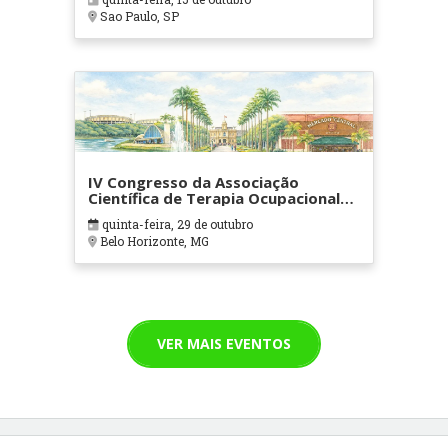
Sao Paulo, SP
IV Congresso da Associação
Científica de Terapia Ocupacional
em Contextos Hospitalares e
quinta-feira, 29 de outubro
Cuidados Paliativos - ATOHOSP
Belo Horizonte, MG
VER MAIS EVENTOS