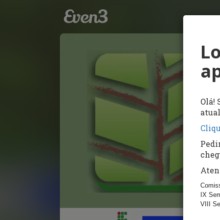
Lo
ap
Olá! 
atua
Cliq
Pedi
cheg
Aten
Comiss
IX Sem
VIII S