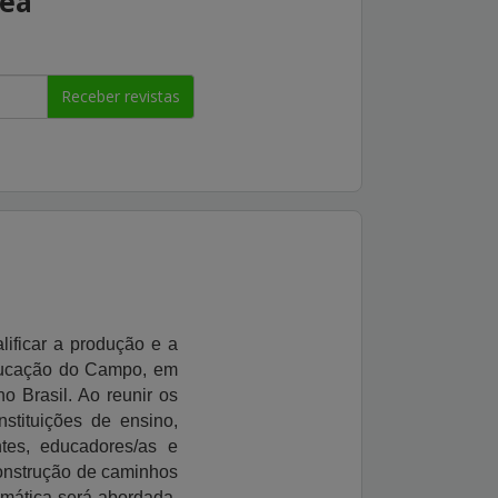
rea
Receber revistas
ificar a produção e a
ducação do Campo, em
o Brasil. Ao reunir os
stituições de ensino,
ntes, educadores/as e
construção de caminhos
emática será abordada,