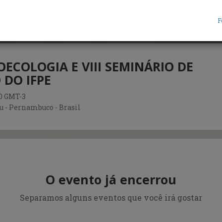
F
OECOLOGIA E VIII SEMINÁRIO DE
DO IFPE
:00 GMT-3
 - Pernambuco - Brasil
O evento já encerrou
Separamos alguns eventos que você irá gostar