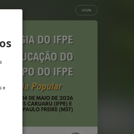
LOGIN
os
s
s e