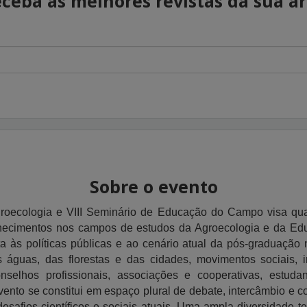
ceba as melhores revistas da sua á
Sobre o evento
roecologia e VIII Seminário de Educação do Campo visa qual
hecimentos nos campos de estudos da Agroecologia e da E
a às políticas públicas e ao cenário atual da pós-graduação n
águas, das florestas e das cidades, movimentos sociais, in
onselhos profissionais, associações e cooperativas, estuda
vento se constitui em espaço plural de debate, intercâmbio e 
desafios científicos e sociais atuais. Uma ampla diversidade t