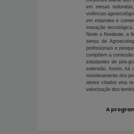
em mesas redondas, of
vivências agroecológi
em estandes e comerc
inovação tecnológica.
Norte e Nordeste, a f
sensu de Agroecolog
profissionais e pesqu
compõem a comissão o
estudantes de pós-gr
extensão. Assim, há 
monitoramento dos pro
atores citados visa 
valorização dos territ
A program