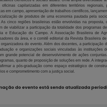
icinas capilarizadas em diferentes territórios regionais, 
cas em campo, apresentação de trabalhos científicos, lançament
ialização de produtos de uma economia pautada pela socio
 As cinco regiões brasileiras estão envolvidas na proposta,
im de viabilizar a participação da totalidade dos programas de
ia e Educação do Campo. A Associação Brasileira de Agr
isadores da área, e o comitê editorial da Revista Brasileira 
rganizadora do evento. Além dos docentes, a participação 
aduação e organizações sociais vinculadas às instituições 
um grande potencial de desenvolvimento de ações conjuntas,
gramas, quanto de proposição de soluções em rede. A integraç
reafirmar a pós-graduação como espaço estratégico de constr
órios e comprometimento com a justiça social.
ação do evento está sendo atualizada perio