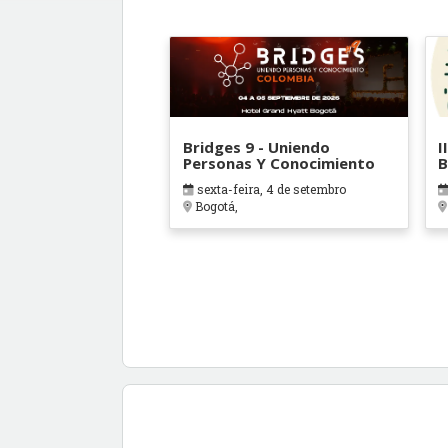
Bridges 9 - Uniendo
I
Personas Y Conocimiento
B
A
sexta-feira, 4 de setembro
I
Bogotá,
A