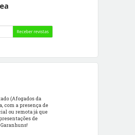
rea
Receber revistas
tado (Afogados da
a, com a presença de
ial ou remota já que
apresentações de
e Garanhuns!