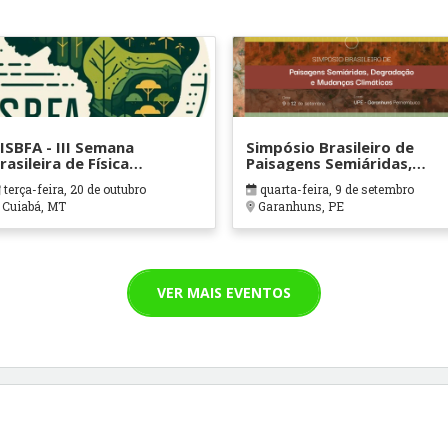
IISBFA - III Semana
Simpósio Brasileiro de
rasileira de Física
Paisagens Semiáridas,
mbiental e I Workshop
Degradação e Mudanças
terça-feira, 20 de outubro
quarta-feira, 9 de setembro
nternacional de Física
Climáticas
Cuiabá, MT
Garanhuns, PE
mbiental
VER MAIS EVENTOS