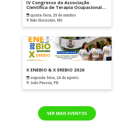
IV Congresso da Associação
Científica de Terapia Ocupacional
em Contextos Hospitalares e
quinta-feira, 29 de outubro
Cuidados Paliativos - ATOHOSP
Belo Horizonte, MG
X ENEBIO & X EREBIO 2026
segunda-feira, 24 de agosto
João Pessoa, PB
VER MAIS EVENTOS