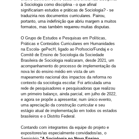
à Sociologia como disciplina - o que afinal
significariam estudos e práticas de Sociologia? - se
traduziria nos documentos curriculares. Pairou,
portanto, uma indefinição que abriu margem a muitos
formatos, mas também requereu muitas disputas.
O
Grupo de Estudos e Pesquisas em Políticas,
Práticas e Conteúdos Curriculares em Humanidades
na Escola- gePecH, ligado ao Profsocio/Fundaj e o
Comitê de Ensino de Sociologia da Sociedade
Brasileira de Sociologia realizaram, desde 2021, um
acompanhamento do processo de implementação da
nova lei do ensino médio em vista de um
mapeamento nacional dos impactos da reforma no
contexto da sociologia escolar. Foi articulada uma
rede de pesquisadores e pesquisadoras que realizou
um primeiro balanço, ainda parcial, em julho de 2022,
e agora se propõe a apresentar, num único evento,
uma apreciação da construção curricular e seu
estágio atual de implementação em todos os estados
brasileiros e o Distrito Federal.
Contando com integrantes da equipe do projeto e
expositores/as especialmente convidados/as, o
Seminário
"A Sociologia no Novo Ensino