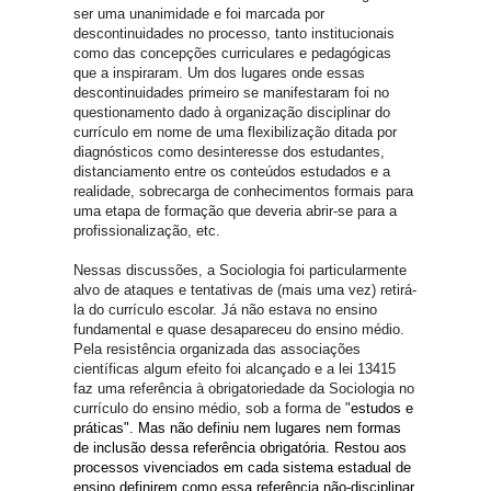
ser uma unanimidade e foi marcada por
descontinuidades no processo, tanto institucionais
como das concepções curriculares e pedagógicas
que a inspiraram. Um dos lugares onde essas
descontinuidades primeiro se manifestaram foi no
questionamento dado à organização disciplinar do
currículo em nome de uma flexibilização ditada por
diagnósticos como desinteresse dos estudantes,
distanciamento entre os conteúdos estudados e a
realidade, sobrecarga de conhecimentos formais para
uma etapa de formação que deveria abrir-se para a
profissionalização, etc.
Nessas discussões, a Sociologia foi particularmente
alvo de ataques e tentativas de (mais uma vez) retirá-
la do currículo escolar. Já não estava no ensino
fundamental e quase desapareceu do ensino médio.
Pela resistência organizada das associações
científicas algum efeito foi alcançado e a lei 13415
faz uma referência à obrigatoriedade da Sociologia no
currículo do ensino médio, sob a forma de "
estudos e
práticas". Mas não definiu nem lugares nem formas
de inclusão dessa referência obrigatória. Restou aos
processos vivenciados em cada sistema estadual de
ensino definirem como essa referência não-disciplinar