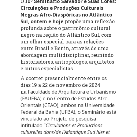
O
10º Seminário
Salvador e Suas Cores:
Circulações e Produções Culturais
Negras Afro-Diaspóricas no Atlântico
Sul, ontem e hoje
propõe uma reflexão
profunda sobre o patrimônio cultural
negro na região do Atlântico Sul,
com
um olhar especial para as relações
entre Brasil e Benin,
através de uma
abordagem multidisciplinar,
reunindo
historiadores,
antropólogos,
arquitetos
e outros especialistas.
A ocorrer presencialmente entre os
dias 19 a 22 de novembro de 2024
na
Faculdade de Arquitetura e Urbanismo
(FAUFBA) e no Centro de Estudos Afro-
Orientais (CEAO), ambos na Universidade
Federal da Bahia (UFBA), o Seminário está
vinculado ao Projeto de pesquisa
intitulado ‘’
Circulations et Productions
culturelles dans/de l'Atlantique Sud hier et