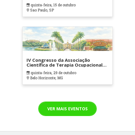
quinta-feira, 15 de outubro
Sao Paulo, SP
IV Congresso da Associação
Científica de Terapia Ocupacional
em Contextos Hospitalares e
quinta-feira, 29 de outubro
Cuidados Paliativos - ATOHOSP
Belo Horizonte, MG
VER MAIS EVENTOS