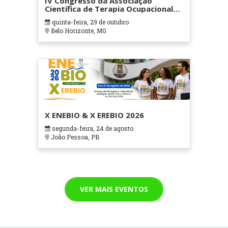
IV Congresso da Associação
Científica de Terapia Ocupacional
em Contextos Hospitalares e
quinta-feira, 29 de outubro
Cuidados Paliativos - ATOHOSP
Belo Horizonte, MG
X ENEBIO & X EREBIO 2026
segunda-feira, 24 de agosto
João Pessoa, PB
VER MAIS EVENTOS