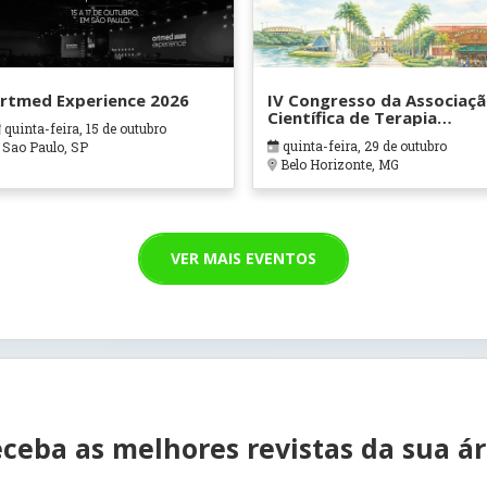
rtmed Experience 2026
IV Congresso da Associaç
Científica de Terapia
quinta-feira, 15 de outubro
Ocupacional em Contexto
quinta-feira, 29 de outubro
Sao Paulo, SP
Hospitalares e Cuidados
Belo Horizonte, MG
Paliativos - ATOHOSP
VER MAIS EVENTOS
ceba as melhores revistas da sua á