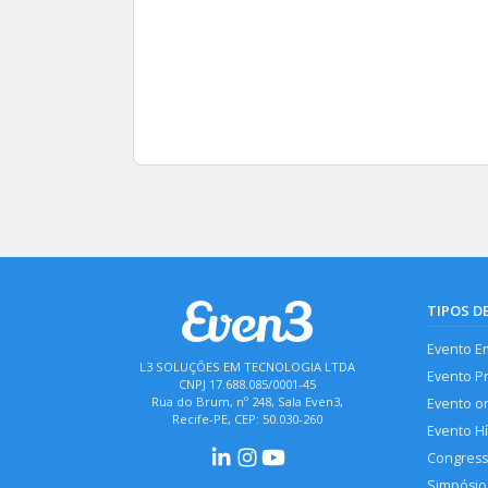
TIPOS D
Evento E
L3 SOLUÇÕES EM TECNOLOGIA LTDA
Evento P
CNPJ 17.688.085/0001-45
Rua do Brum, nº 248, Sala Even3,
Evento o
Recife-PE, CEP: 50.030-260
Evento H
Congres
Simpósio