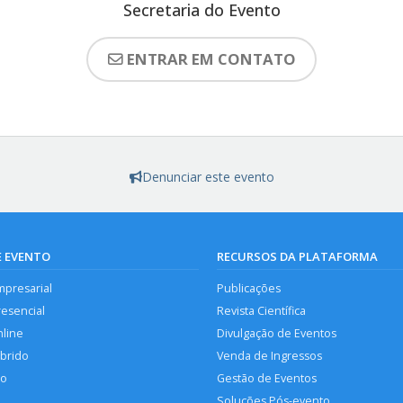
Secretaria do Evento
ENTRAR EM CONTATO
Denunciar este evento
E EVENTO
RECURSOS DA PLATAFORMA
mpresarial
Publicações
resencial
Revista Científica
nline
Divulgação de Eventos
íbrido
Venda de Ingressos
so
Gestão de Eventos
Soluções Pós-evento