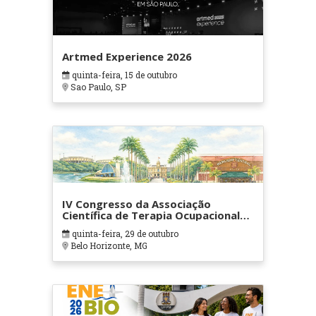
Artmed Experience 2026
quinta-feira, 15 de outubro
Sao Paulo, SP
IV Congresso da Associação
Científica de Terapia Ocupacional
em Contextos Hospitalares e
quinta-feira, 29 de outubro
Cuidados Paliativos - ATOHOSP
Belo Horizonte, MG