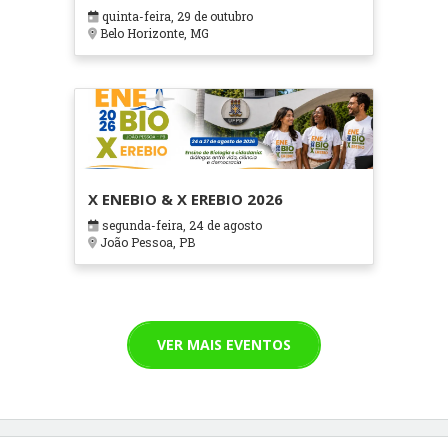
em Contextos Hospitalares e
quinta-feira, 29 de outubro
Cuidados Paliativos - ATOHOSP
Belo Horizonte, MG
X ENEBIO & X EREBIO 2026
segunda-feira, 24 de agosto
João Pessoa, PB
VER MAIS EVENTOS