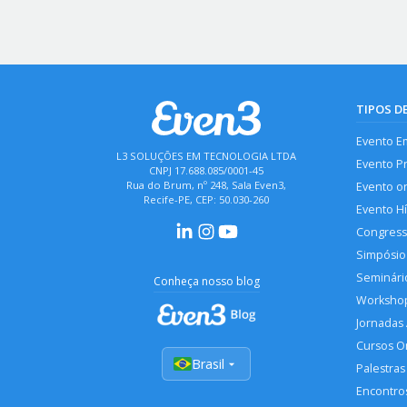
TIPOS D
Evento E
L3 SOLUÇÕES EM TECNOLOGIA LTDA
Evento P
CNPJ 17.688.085/0001-45
Rua do Brum, nº 248, Sala Even3,
Evento o
Recife-PE, CEP: 50.030-260
Evento H
Congres
Simpósio
Seminári
Conheça nosso blog
Worksho
Jornadas
Cursos O
Brasil
Palestras
Encontros