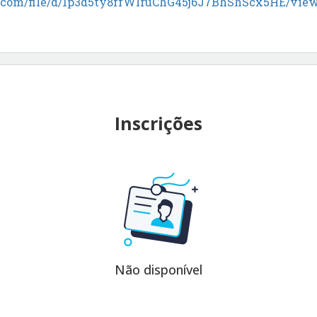
le.com/file/d/1p3d5ty8ffWlruChG45j6J7BhShScx5HE/vie
Inscrições
Não disponível