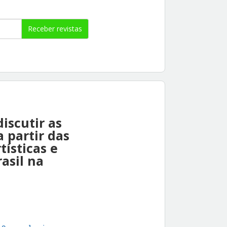
Receber revistas
iscutir as
 partir das
tísticas e
asil na