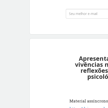
Apresenta
vivências 
reflexões
psicol
Material assíncrono 