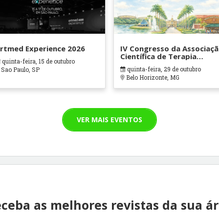
rtmed Experience 2026
IV Congresso da Associaç
Científica de Terapia
quinta-feira, 15 de outubro
Ocupacional em Contexto
quinta-feira, 29 de outubro
Sao Paulo, SP
Hospitalares e Cuidados
Belo Horizonte, MG
Paliativos - ATOHOSP
VER MAIS EVENTOS
ceba as melhores revistas da sua á