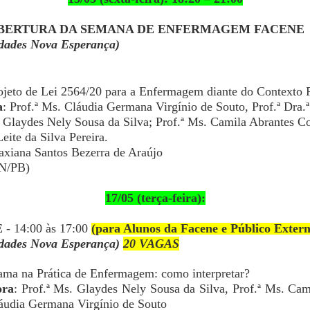
ABERTURA DA SEMANA DE ENFERMAGEM FACENE
ldades Nova Esperança)
jeto de Lei 2564/20 para a Enfermagem diante do Contexto 
a
: Prof.ª Ms. Cláudia Germana Virgínio de Souto, Prof.ª Dra.
. Glaydes Nely Sousa da Silva; Prof.ª Ms. Camila Abrantes Co
eite da Silva Pereira.
axiana Santos Bezerra de Araújo
EN/PB)
17/05 (terça-feira):
E
- 14:00 às 17:00
(para Alunos da Facene e Público Extern
ldades Nova Esperança)
20 VAGAS
rama na Prática de Enfermagem: como interpretar?
ora
: Prof.ª Ms. Glaydes Nely Sousa da Silva, Prof.ª Ms. Cam
láudia Germana Virgínio de Souto