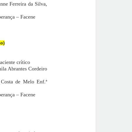
nne Ferreira da Silva,
perança – Facene
o)
ciente crítico
mila Abrantes Cordeiro
 Costa de Melo Enf.ª
perança – Facene