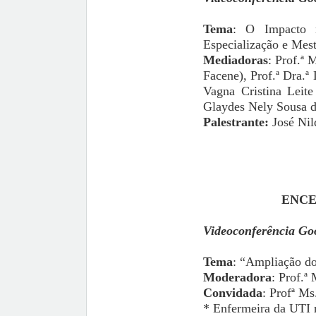
Tema
: O Impacto n
Especialização e Mes
Mediadoras
: Prof.ª
Facene), Prof.ª Dra.ª
Vagna Cristina Leit
Glaydes Nely Sousa 
Palestrante:
José Nil
ENCE
Videoconferência Go
Tema
: “Ampliação do
Moderadora
: Prof.ª
Convidada
: Profª M
* Enfermeira da UTI