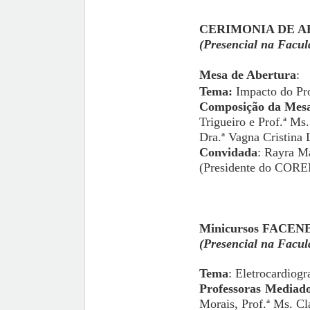
CERIMONIA DE 
(Presencial na Facu
Mesa de Abertura
:
Tema:
Impacto do Pro
Composição da Mes
Trigueiro e Prof.ª Ms
Dra.ª Vagna Cristina L
Convidada
: Rayra M
(Presidente do COR
Minicursos FACEN
(Presencial na Facu
Tema
: Eletrocardiog
Professoras Mediad
Morais, Prof.ª Ms. C