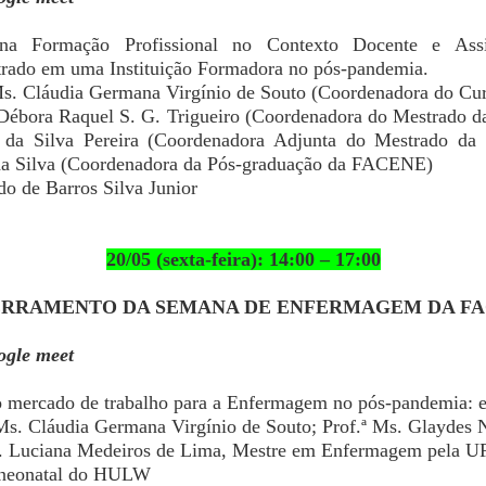
a Formação Profissional no Contexto Docente e Assist
trado em uma Instituição Formadora no pós-pandemia.
 Ms. Cláudia Germana Virgínio de Souto (Coordenadora do C
 Débora Raquel S. G. Trigueiro (Coordenadora do Mestrado da
e da Silva Pereira (Coordenadora Adjunta do Mestrado da 
da Silva (Coordenadora da Pós-graduação da FACENE)
do de Barros Silva Junior
20/05 (sexta-feira): 14:00 – 17:00
RRAMENTO DA SEMANA DE ENFERMAGEM DA F
ogle meet
 mercado de trabalho para a Enfermagem no pós-pandemia: e
 Ms. Cláudia Germana Virgínio de Souto; Prof.ª Ms. Glaydes 
s. Luciana Medeiros de Lima, Mestre em Enfermagem pela 
 neonatal do HULW