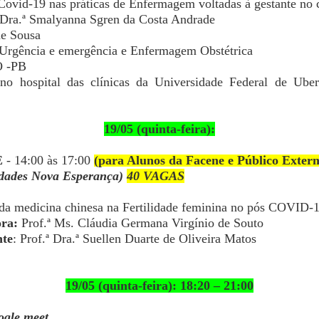
ovid-19 nas práticas de Enfermagem voltadas à gestante no c
 Dra.ª Smalyanna Sgren da Costa Andrade
ne Sousa
 Urgência e emergência e Enfermagem Obstétrica
 -PB
no hospital das clínicas da Universidade Federal de Uber
19/05 (quinta-feira):
E
- 14:00 às 17:00
(para Alunos da Facene e Público Extern
ldades Nova Esperança)
4
0 VAGAS
 da medicina chinesa na Fertilidade feminina no pós COVID-
ora:
Prof.ª Ms. Cláudia Germana Virgínio de Souto
nte
: Prof.ª Dra.ª Suellen Duarte de Oliveira Matos
19/05 (quinta-feira): 18:20 – 21:00
ogle meet