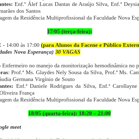
ntes:
Enf.º Álef Lucas Dantas de Araújo Silva, Enf.ª Deysia
imarães dos Santos
agem da Residência Multiprofissional da Faculdade Nova Es
17/05 (terça-feira):
E
- 14:00 às 17:00
(para Alunos da Facene e Público Extern
ldades Nova Esperança)
3
0 VAGAS
o Enfermeiro no manejo da monitorização hemodinâmica no pa
oras
: Prof.ª Ms. Glaydes Nely Sousa da Silva, Prof.ª Ms. Ca
láudia Germana Virgínio de Souto
antes:
Enf.ª Daniele Rodrigues da Silva, Enf.ª Carollayne
Oliveira França
agem da Residência Multiprofissional da Faculdade Nova Es
18/05 (quarta-feira): 18:20 – 21:00
ogle meet