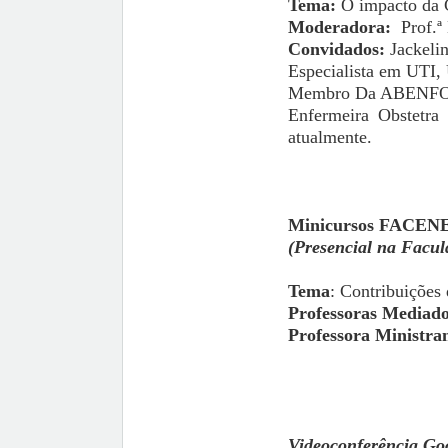
Tema:
O impacto da C
Moderadora:
Prof.ª
Convidados:
Jackeli
Especialista em UTI,
Membro Da ABENFO
Enfermeira Obstetra 
atualmente.
Minicursos FACEN
(Presencial na Facu
Tema
: Contribuições
Professoras Mediad
Professora Ministra
Videoconferência Go