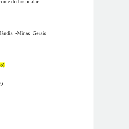
ontexto hospitalar.
lândia -Minas Gerais
o)
19