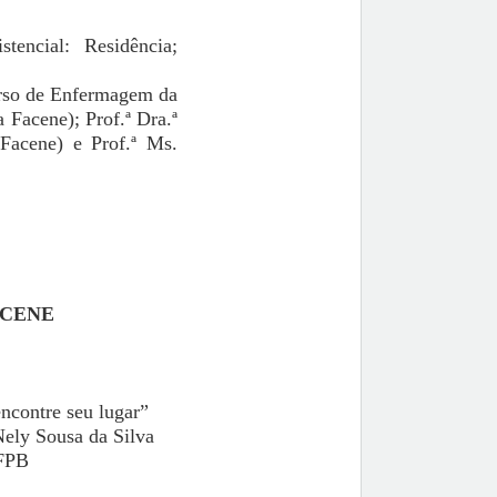
encial: Residência;
urso de Enfermagem da
 Facene); Prof.ª Dra.ª
Facene) e Prof.ª Ms.
ACENE
ncontre seu lugar”
Nely Sousa da Silva
UFPB