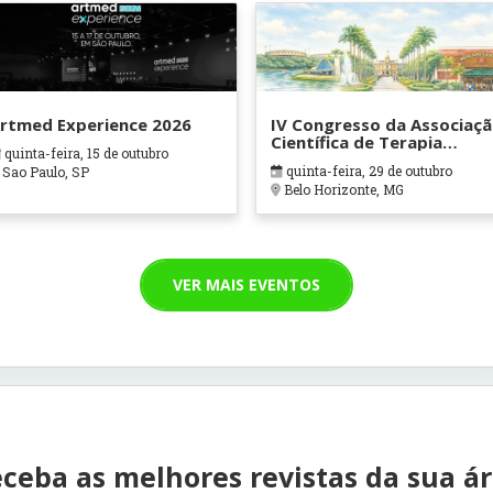
rtmed Experience 2026
IV Congresso da Associaç
Científica de Terapia
quinta-feira, 15 de outubro
Ocupacional em Contexto
quinta-feira, 29 de outubro
Sao Paulo, SP
Hospitalares e Cuidados
Belo Horizonte, MG
Paliativos - ATOHOSP
VER MAIS EVENTOS
ceba as melhores revistas da sua á