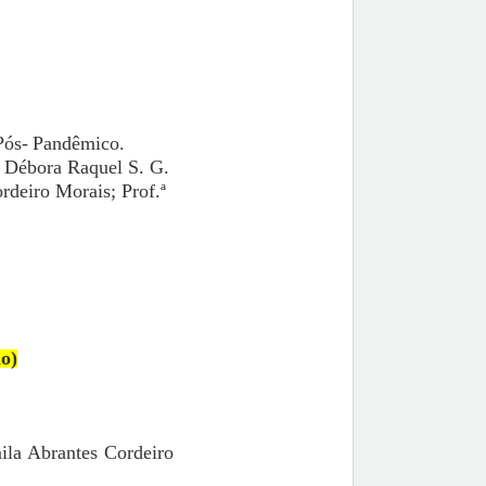
Pós-
Pandêmico.
ª Débora Raquel S. G.
rdeiro Morais; Prof.ª
o)
ila Abrantes Cordeiro