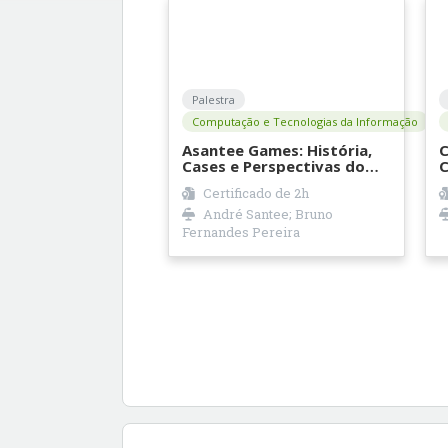
Palestra
Computação e Tecnologias da Informação
Asantee Games: História,
C
Cases e Perspectivas do
C
mercado
Certificado de
2h
André Santee; Bruno
Fernandes Pereira