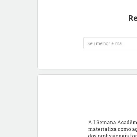
Re
A I Semana Acadêmi
materializa como aç
dos profissionais f