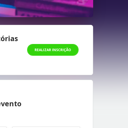
órias
REALIZAR INSCRIÇÃO
evento