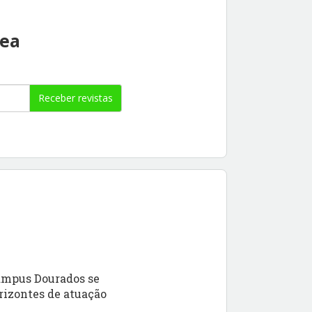
rea
Receber revistas
ampus Dourados se
rizontes de atuação