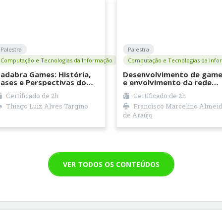
Palestra
Palestra
Computação e Tecnologias da Informação
Computação e Tecnologias da Info
adabra Games: História,
Desenvolvimento de game
ases e Perspectivas do
e envolvimento da rede
mercado
federal: experiência no IFP
Certificado de
2h
Certificado de
2h
Thiago Luiz Alves Targino
Francisco Marcelino Almei
de Araújo
VER TODOS OS CONTEÚDOS