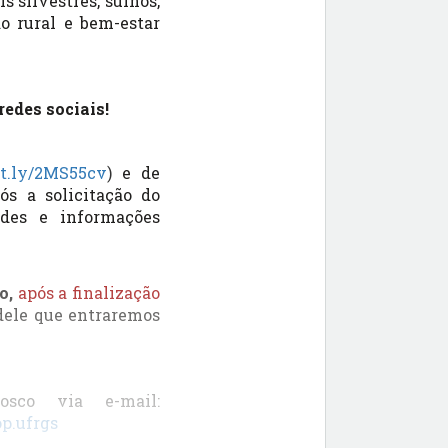
s silvestres, suínos,
o rural e bem-estar
edes sociais!
bit.ly/2MS55cv
)
e de
ós a solicitação do
des e informações
o,
após a finalização
 dele que entraremos
sco via e-mail:
p.ufrgs