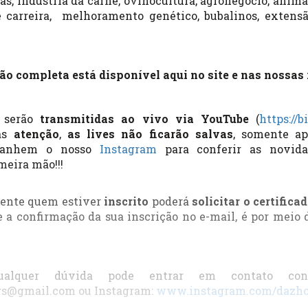
s, indústria da carne, ovinocultura, agronegócio, animai
 carreira,
melhoramento genético, bubalinos, extensã
o completa está disponível aqui no site e nas nossas r
s serão
transmitidas ao vivo via YouTube
(
https://
s
atenção
,
as lives não ficarão salvas
, somente ap
anhem o nosso
Instagram
para conferir as novida
eira mão!!!
mente quem estiver
inscrito
poderá
solicitar o certificad
ue a confirmação da sua inscrição no e-mail, é por meio
lquer dúvida pode entrar em contato cono
gs@gmail.com ou Instagram:
www.instagram.com/dazho