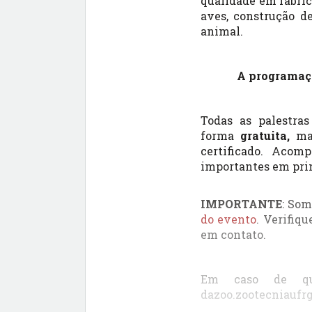
qualidade em fábrica
aves, construção de
animal.
A programaçã
Todas as palestra
forma
gratuita,
ma
certificado.
Acomp
importantes em prim
IMPORTANTE
: So
do evento
. Verifiq
em contato.
Em caso de qua
dazoo.zootecniaufr