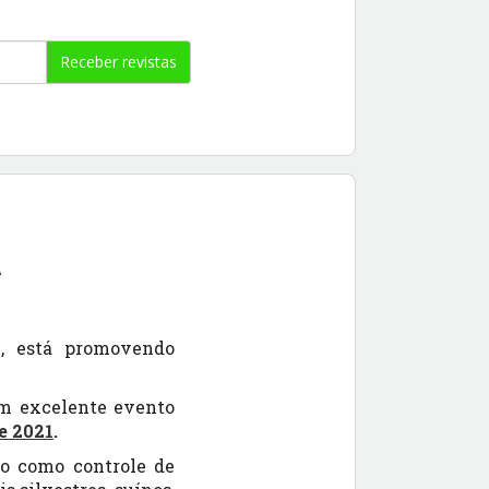
Receber revistas
A
S, está promovendo
um excelente evento
e 2021
.
ão como controle de