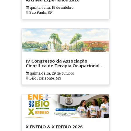
quinta-feira, 15 de outubro
Sao Paulo, SP
IV Congresso da Associação
Científica de Terapia Ocupacional
em Contextos Hospitalares e
quinta-feira, 29 de outubro
Cuidados Paliativos - ATOHOSP
Belo Horizonte, MG
X ENEBIO & X EREBIO 2026