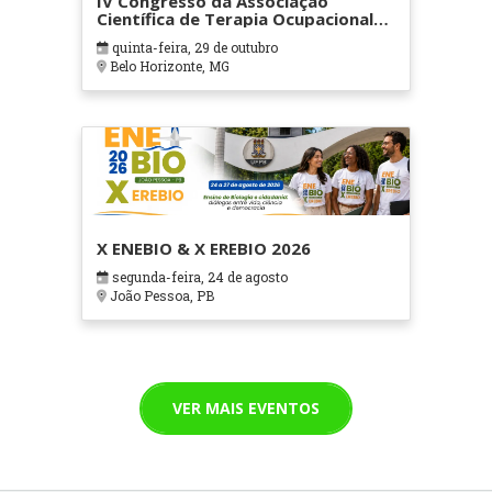
IV Congresso da Associação
Científica de Terapia Ocupacional
em Contextos Hospitalares e
quinta-feira, 29 de outubro
Cuidados Paliativos - ATOHOSP
Belo Horizonte, MG
X ENEBIO & X EREBIO 2026
segunda-feira, 24 de agosto
João Pessoa, PB
VER MAIS EVENTOS