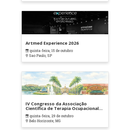
Artmed Experience 2026
quinta-feira, 15 de outubro
Sao Paulo, SP
IV Congresso da Associação
Científica de Terapia Ocupacional
em Contextos Hospitalares e
quinta-feira, 29 de outubro
Cuidados Paliativos - ATOHOSP
Belo Horizonte, MG