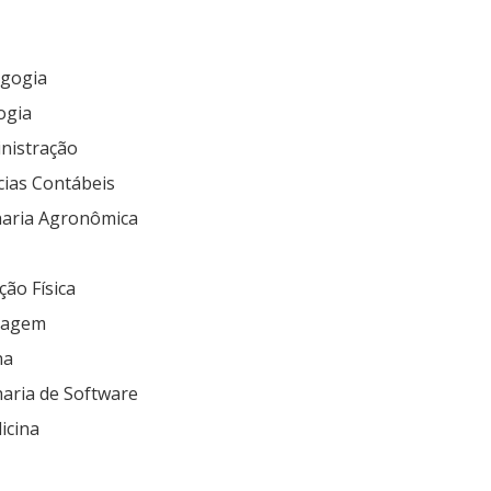
agogia
logia
inistração
cias Contábeis
haria Agronômica
ção Física
magem
na
aria de Software
icina