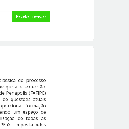
Receber revistas
clássica do processo
pesquisa e extensão.
de Penápolis (FAFIPE)
 de questões atuais
roporcionar formação
 sendo um espaço de
alização de todas as
EPE é composta pelos