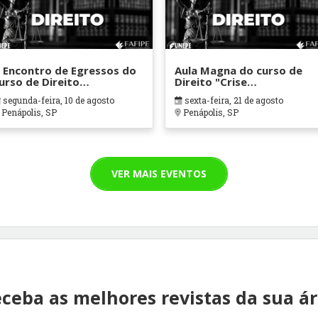
 Encontro de Egressos do
Aula Magna do curso de
urso de Direito
Direito "Crise
FAFIPE/FUNEPE)
constitucional na socieda
segunda-feira, 10 de agosto
sexta-feira, 21 de agosto
contemporânea".
Penápolis, SP
Penápolis, SP
VER MAIS EVENTOS
ceba as melhores revistas da sua á