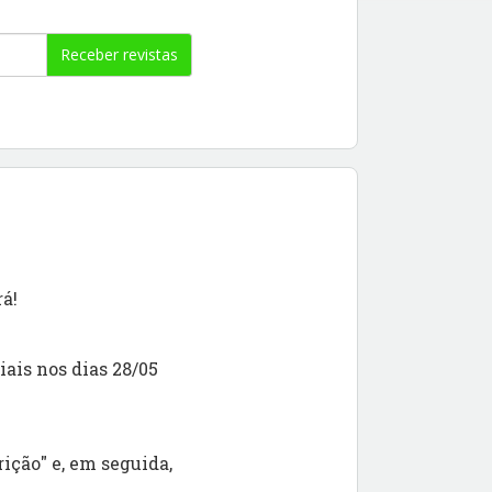
Receber revistas
á!
ais nos dias 28/05
rição" e, em seguida,