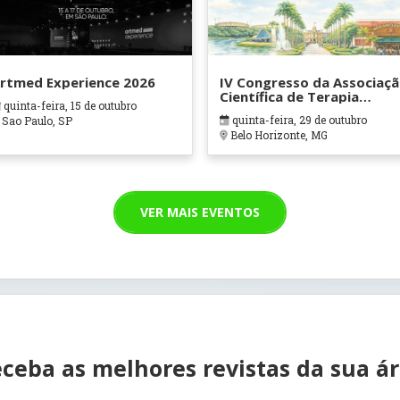
rtmed Experience 2026
IV Congresso da Associaç
Científica de Terapia
quinta-feira, 15 de outubro
Ocupacional em Contexto
quinta-feira, 29 de outubro
Sao Paulo, SP
Hospitalares e Cuidados
Belo Horizonte, MG
Paliativos - ATOHOSP
VER MAIS EVENTOS
ceba as melhores revistas da sua á