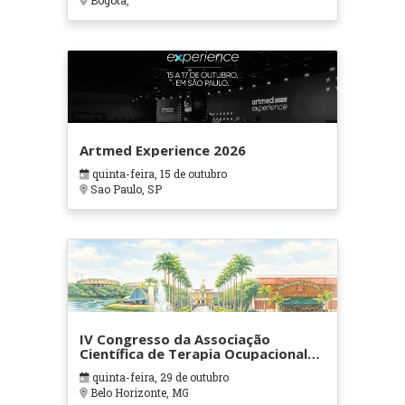
Bogotá,
Artmed Experience 2026
quinta-feira, 15 de outubro
Sao Paulo, SP
IV Congresso da Associação
Científica de Terapia Ocupacional
em Contextos Hospitalares e
quinta-feira, 29 de outubro
Cuidados Paliativos - ATOHOSP
Belo Horizonte, MG