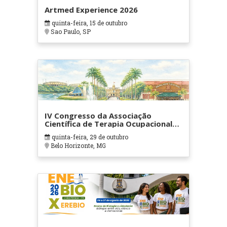
Artmed Experience 2026
quinta-feira, 15 de outubro
Sao Paulo, SP
IV Congresso da Associação
Científica de Terapia Ocupacional
em Contextos Hospitalares e
quinta-feira, 29 de outubro
Cuidados Paliativos - ATOHOSP
Belo Horizonte, MG