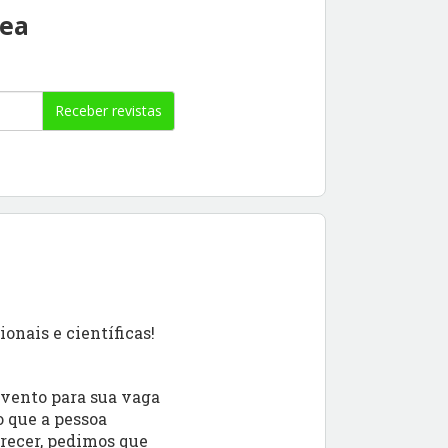
rea
Receber revistas
onais e científicas!
evento para sua vaga
o que a pessoa
arecer, pedimos que