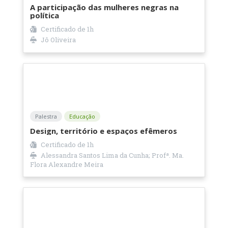
A participação das mulheres negras na
política
Certificado de
1h
Jô Oliveira
Palestra
Educação
Design, território e espaços efêmeros
Certificado de
1h
Alessandra Santos Lima da Cunha; Profª. Ma.
Flora Alexandre Meira