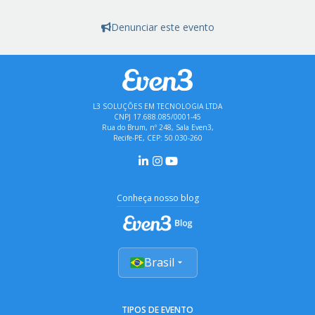
Paulo Ditarso Maciel Junior
Denunciar este evento
Pedro Batista de Carvalho Filho
Ramon Leonn Victor Medeiros
Rodrigo Pinheiro Marques de Araújo
Thiago Gouveia da Silva
L3 SOLUÇÕES EM TECNOLOGIA LTDA
CNPJ 17.688.085/0001-45
Valeria Maria Bezerra Cavalcanti Maciel
Rua do Brum, nº 248, Sala Even3,
Recife-PE, CEP: 50.030-260
COMISSÃO: ARTE E CULTURA
Italan Carneiro Bezerra (Presidente)
Conheça nosso blog
Abimael de Oliveira Silva
Danilo Cardoso Andrade
Idalia Beatriz Lins de Sousa
Brasil
Marina Tavares Zenaide Marinho
Marlon Barros de Lima
Olga Maria do Nascimento Lopes Cabral
TIPOS DE EVENTO