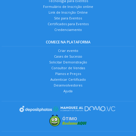
Tecnologia para Eventos
Formulário de Inscrição online
Vitor Angelo Villar Barreto
Link de Inscrição Online
Site para Eventos
Certificados para Eventos
COMISSÃO: INTEGRAÇÃO ESCOLA-
Credenciamento
COMUNIDADE
COMECE NA PLATAFORMA
Nemuel Gonçalves de Lima (Presidente)
Criar evento
Alessandra Marcone Tavares Alves de
Cases de Sucesso
Figueiredo
Solicitar Demonstração
Consultor de Vendas
Italan Carneiro Bezerra
Planos e Preços
Autenticar Certificado
Juliana Dias da Silva Bezerra
Desenvolvedores
Maria de Fatima Silva Oliveira
Ajuda
COMISSÃO: MEIO AMBIENTE E
SUSTENTABILIDADE
ÓTIMO
Valdith Lopes Jerônimo (Presidente)
Maria Deise das Dores Costa Duarte