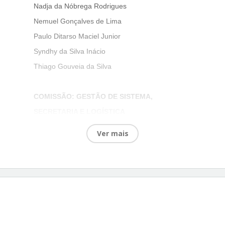
Nadja da Nóbrega Rodrigues
Nemuel Gonçalves de Lima
Paulo Ditarso Maciel Junior
Syndhy da Silva Inácio
Thiago Gouveia da Silva
COMISSÃO: GESTÃO DE SISTEMA,
SECRETARIA E LOGÍSTICA
Elias de Souza Santana (Presidente)
Ver mais
Clarineide Batista da Silva Lucena
Alisson de Lima Xavier
Jéssica Mayara Vieira de Araújo
Joyce Rieiro Gomes da Silva Xavier
Nicole Figueredo Pessoa de Almeida
Syndhy da Silva Inácio