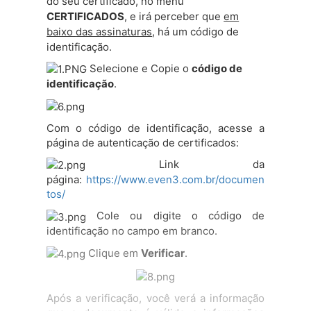
do seu certificado, no menu
6)
Meio Ambiente e Sustentabilidade;
CERTIFICADOS
, e irá perceber que
em
7) Arquitetura e Construção Civil;
baixo
das assinaturas
, há um código de
identificação.
8) Inovação;
Selecione e Copie o
código de
9) Informática;
identificação
.
O evento foi de forma remota,
pelo
Com o código de identificação, acesse a
YOUTUBE do
página de autenticação de certificados:
Campus:
https://www.youtube.com/if
pbcampusjoaopessoa
e pelo Google
Link da
Meet.
página:
https://www.even3.com.br/documen
tos/
Este ano, mantivemos a parceria com a
P
ró-Reitoria de Pesquisa, Inovação e
Cole ou digite o código de
Pós-Graduação (PRPIPG/IFPB), e a XVI
identificação no campo em branco.
SECT/2021 foi realizada juntamente
Clique em
Verificar
.
com o 4° Simpósio de Pesquisa,
Inovação e Pós-Graduação do IFPB
(
4°
SIMPIF).
Após a verificação, você verá a informação