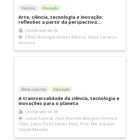
Palestra
Educação
Arte, ciência, tecnologia e inovação:
reflexões a partir da perspectiva
transversal
Certificado de
1h
Fábio Henrique Gomes Ribeiro; Italan Carneiro
Bezerra
Mesa-redonda
Educação
A transversalidade da ciência, tecnologia e
inovações para o planeta
Certificado de
2h
Josali Amaral; José Marcelo Marques Ferreira
Filho; Lauro Pires Xavier Neto; Prof. Me. Adriano
Caçula Mendes