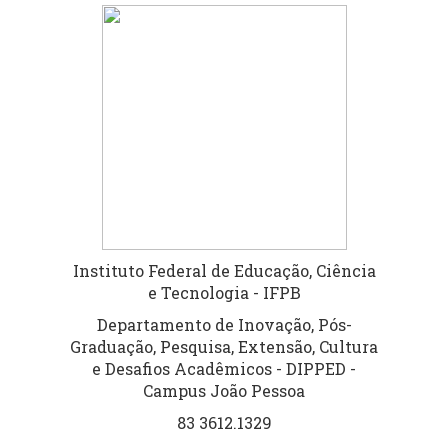
COMISSÃO: COMUNICAÇÃO E REGISTRO
Adilson Luiz Silva (Presidente)
Marcos Vasconcelos Paiva
Josineide Castro Lima
Hugo Fernando Vasconcelos de Melo
COMISSÃO: ARTICULAÇÃO DO
VOLUNTARIADO
Instituto Federal de Educação, Ciência
Marcela Fernandes Sarmento (Presidente)
e Tecnologia - IFPB
Álefe Daniel da Silva Cosendey
Departamento de Inovação, Pós-
Graduação, Pesquisa, Extensão, Cultura
Cácio Leandro dos Santos Cavalcante
e Desafios Acadêmicos - DIPPED -
Elias de Souza Santana
Campus João Pessoa
Letícia Marinho Amaral
83 3612.1329
Luan José Pereira Monteiro