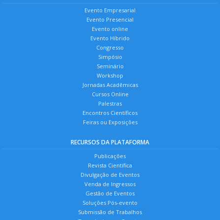
Evento Empresarial
Radamir Lira de Sousa
Evento Presencial
Evento online
Evento Híbrido
COMISSÃO: ARQUITETURA E CONSTRUÇÃO
Congresso
CÍVIL
Simpósio
Seminário
Alexsandra Rocha Meira Nobrega (Presidente)
Workshop
Juliana de Sá Araújo
Jornadas Acadêmicas
Cursos Online
Nelma Mirian Chagas de Araujo Meira
Palestras
Encontros Científicos
Niara Fernandes Barbosa Formiga Dantas
Feiras ou Exposições
Renata Paiva da Nóbrega Costa
RECURSOS DA PLATAFORMA
Publicações
COMISSÃO: EDUCAÇÃO
Revista Científica
Emmanoel de Almeida Rufino (Presidente)
Divulgação de Eventos
Venda de Ingressos
Fabrício de Sousa Morais
Gestão de Eventos
Jivago Correia Barbosa
Soluções Pós-evento
Submissão de Trabalhos
Jocileide Bido Carvalho Leite