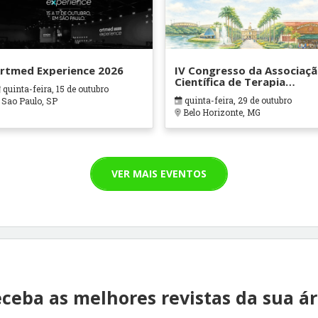
rtmed Experience 2026
IV Congresso da Associaç
Científica de Terapia
quinta-feira, 15 de outubro
Ocupacional em Contexto
quinta-feira, 29 de outubro
Sao Paulo, SP
Hospitalares e Cuidados
Belo Horizonte, MG
Paliativos - ATOHOSP
VER MAIS EVENTOS
ceba as melhores revistas da sua á