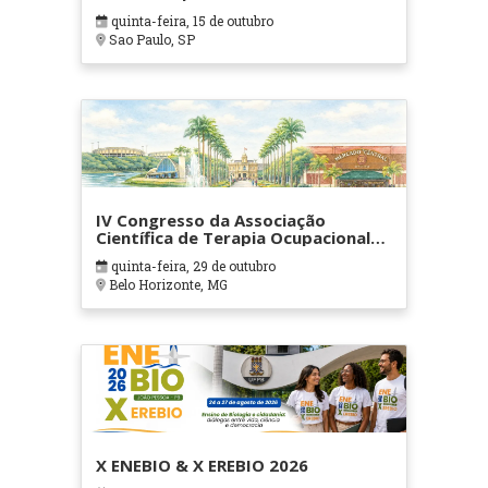
quinta-feira, 15 de outubro
Sao Paulo, SP
IV Congresso da Associação
Científica de Terapia Ocupacional
em Contextos Hospitalares e
quinta-feira, 29 de outubro
Cuidados Paliativos - ATOHOSP
Belo Horizonte, MG
X ENEBIO & X EREBIO 2026