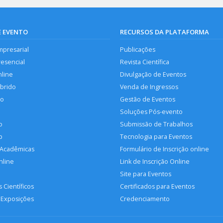
E EVENTO
RECURSOS DA PLATAFORMA
mpresarial
Publicações
resencial
Revista Científica
nline
Divulgação de Eventos
íbrido
Venda de Ingressos
so
Gestão de Eventos
Soluções Pós-evento
o
Submissão de Trabalhos
p
Tecnologia para Eventos
 Acadêmicas
Formulário de Inscrição online
nline
Link de Inscrição Online
Site para Eventos
 Científicos
Certificados para Eventos
 Exposições
Credenciamento