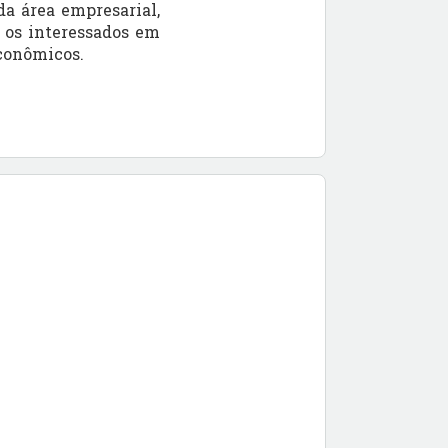
da área empresarial,
s os interessados em
conômicos.