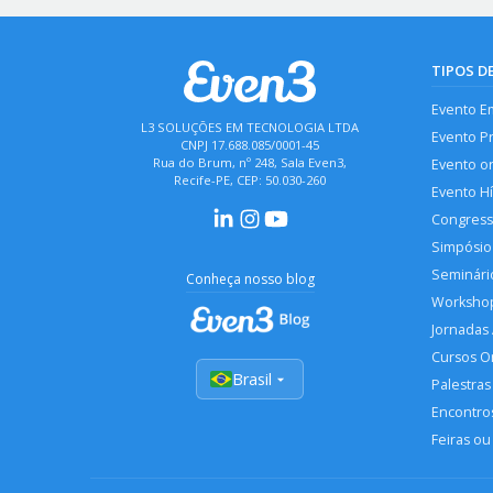
TIPOS D
Evento E
L3 SOLUÇÕES EM TECNOLOGIA LTDA
Evento P
CNPJ 17.688.085/0001-45
Rua do Brum, nº 248, Sala Even3,
Evento o
Recife-PE, CEP: 50.030-260
Evento H
Congres
Simpósio
Seminári
Conheça nosso blog
Worksho
Jornadas
Cursos O
Brasil
Palestras
Encontros
Feiras ou