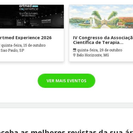
rtmed Experience 2026
IV Congresso da Associaç
Científica de Terapia
quinta-feira, 15 de outubro
Ocupacional em Contexto
quinta-feira, 29 de outubro
Sao Paulo, SP
Hospitalares e Cuidados
Belo Horizonte, MG
Paliativos - ATOHOSP
VER MAIS EVENTOS
ceba as melhores revistas da sua á