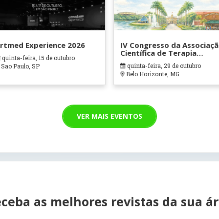
rtmed Experience 2026
IV Congresso da Associaç
Científica de Terapia
quinta-feira, 15 de outubro
Ocupacional em Contexto
quinta-feira, 29 de outubro
Sao Paulo, SP
Hospitalares e Cuidados
Belo Horizonte, MG
Paliativos - ATOHOSP
VER MAIS EVENTOS
ceba as melhores revistas da sua á