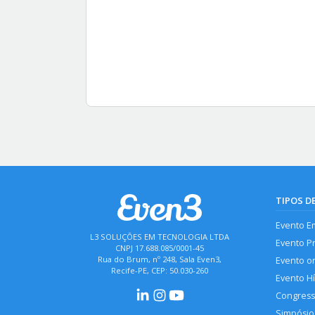
TIPOS D
Evento E
L3 SOLUÇÕES EM TECNOLOGIA LTDA
Evento P
CNPJ 17.688.085/0001-45
Rua do Brum, nº 248, Sala Even3,
Evento o
Recife-PE, CEP: 50.030-260
Evento H
Congres
Simpósio