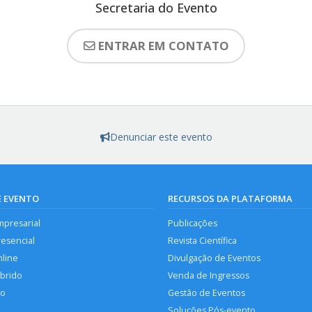
Secretaria do Evento
ENTRAR EM CONTATO
Denunciar este evento
E EVENTO
RECURSOS DA PLATAFORMA
mpresarial
Publicações
resencial
Revista Científica
nline
Divulgação de Eventos
íbrido
Venda de Ingressos
so
Gestão de Eventos
Soluções Pós-evento