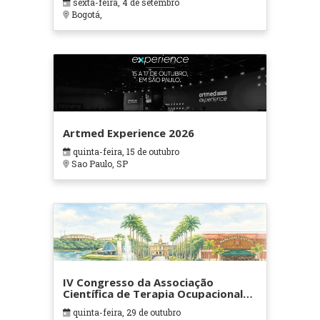
sexta-feira, 4 de setembro
Bogotá,
Artmed Experience 2026
quinta-feira, 15 de outubro
Sao Paulo, SP
IV Congresso da Associação
Científica de Terapia Ocupacional
em Contextos Hospitalares e
quinta-feira, 29 de outubro
Cuidados Paliativos - ATOHOSP