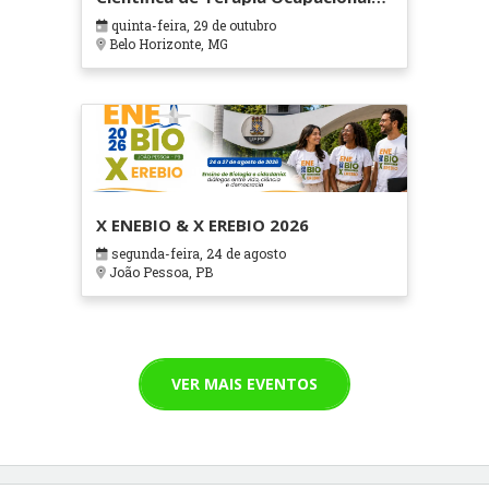
em Contextos Hospitalares e
quinta-feira, 29 de outubro
Cuidados Paliativos - ATOHOSP
Belo Horizonte, MG
X ENEBIO & X EREBIO 2026
segunda-feira, 24 de agosto
João Pessoa, PB
VER MAIS EVENTOS