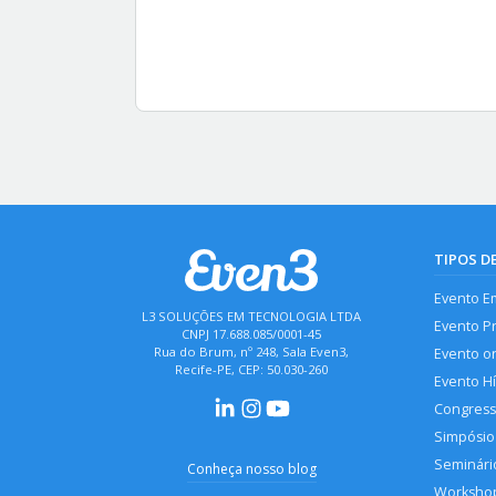
TIPOS D
Evento E
L3 SOLUÇÕES EM TECNOLOGIA LTDA
Evento P
CNPJ 17.688.085/0001-45
Rua do Brum, nº 248, Sala Even3,
Evento o
Recife-PE, CEP: 50.030-260
Evento H
Congres
Simpósio
Seminári
Conheça nosso blog
Worksho