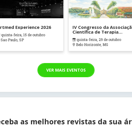
rtmed Experience 2026
IV Congresso da Associaç
Científica de Terapia
quinta-feira, 15 de outubro
Ocupacional em Contexto
quinta-feira, 29 de outubro
Sao Paulo, SP
Hospitalares e Cuidados
Belo Horizonte, MG
Paliativos - ATOHOSP
VER MAIS EVENTOS
ceba as melhores revistas da sua á