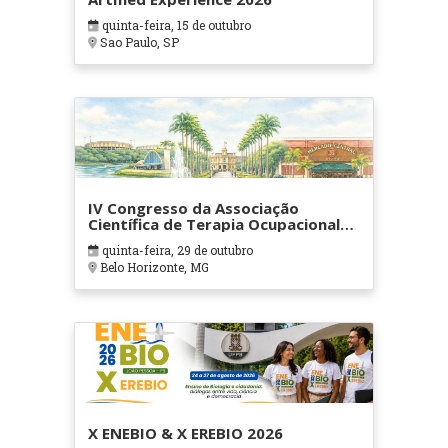
quinta-feira, 15 de outubro
Sao Paulo, SP
IV Congresso da Associação
Científica de Terapia Ocupacional
em Contextos Hospitalares e
quinta-feira, 29 de outubro
Cuidados Paliativos - ATOHOSP
Belo Horizonte, MG
X ENEBIO & X EREBIO 2026