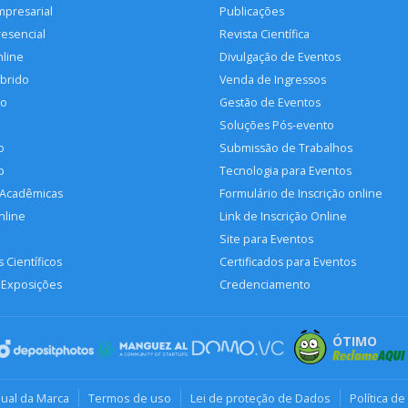
mpresarial
Publicações
resencial
Revista Científica
nline
Divulgação de Eventos
íbrido
Venda de Ingressos
so
Gestão de Eventos
Soluções Pós-evento
o
Submissão de Trabalhos
p
Tecnologia para Eventos
 Acadêmicas
Formulário de Inscrição online
nline
Link de Inscrição Online
Site para Eventos
 Científicos
Certificados para Eventos
 Exposições
Credenciamento
ÓTIMO
ual da Marca
Termos de uso
Lei de proteção de Dados
Política de