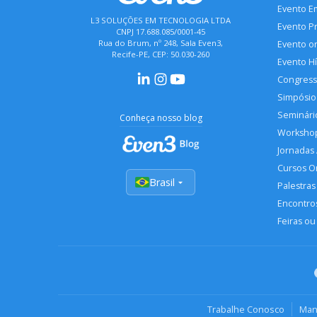
Evento E
L3 SOLUÇÕES EM TECNOLOGIA LTDA
Evento P
CNPJ 17.688.085/0001-45
Rua do Brum, nº 248, Sala Even3,
Evento o
Recife-PE, CEP: 50.030-260
Evento H
Congres
Simpósio
Seminári
Conheça nosso blog
Worksho
Jornadas
Cursos O
Brasil
Palestras
Encontros
Feiras ou
Trabalhe Conosco
Man