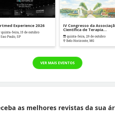
rtmed Experience 2026
IV Congresso da Associaç
Científica de Terapia
quinta-feira, 15 de outubro
Ocupacional em Contexto
quinta-feira, 29 de outubro
Sao Paulo, SP
Hospitalares e Cuidados
Belo Horizonte, MG
Paliativos - ATOHOSP
VER MAIS EVENTOS
ceba as melhores revistas da sua á