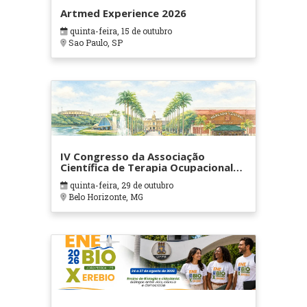
Artmed Experience 2026
quinta-feira, 15 de outubro
Sao Paulo, SP
IV Congresso da Associação
Científica de Terapia Ocupacional
em Contextos Hospitalares e
quinta-feira, 29 de outubro
Cuidados Paliativos - ATOHOSP
Belo Horizonte, MG