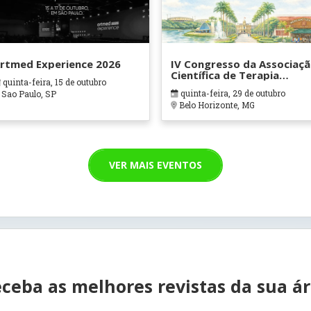
rtmed Experience 2026
IV Congresso da Associaç
Científica de Terapia
quinta-feira, 15 de outubro
Ocupacional em Contexto
quinta-feira, 29 de outubro
Sao Paulo, SP
Hospitalares e Cuidados
Belo Horizonte, MG
Paliativos - ATOHOSP
VER MAIS EVENTOS
ceba as melhores revistas da sua á