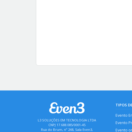
TIPOS D
Evento E
L3 SOLUÇÕES EM TECNOLOGIA LTDA
Evento P
CNPJ 17.688.085/0001-45
Rua do Brum, nº 248, Sala Even3,
Evento o