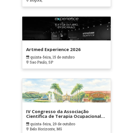
Bogotá,
Artmed Experience 2026
quinta-feira, 15 de outubro
Sao Paulo, SP
IV Congresso da Associação
Científica de Terapia Ocupacional
em Contextos Hospitalares e
quinta-feira, 29 de outubro
Cuidados Paliativos - ATOHOSP
Belo Horizonte, MG