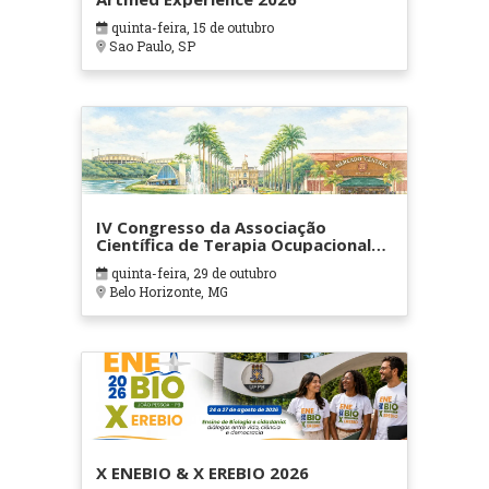
quinta-feira, 15 de outubro
Sao Paulo, SP
IV Congresso da Associação
Científica de Terapia Ocupacional
em Contextos Hospitalares e
quinta-feira, 29 de outubro
Cuidados Paliativos - ATOHOSP
Belo Horizonte, MG
X ENEBIO & X EREBIO 2026