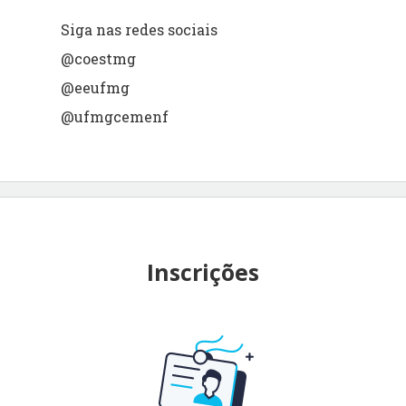
Siga nas redes sociais
@coestmg
@eeufmg
@ufmgcemenf
Inscrições