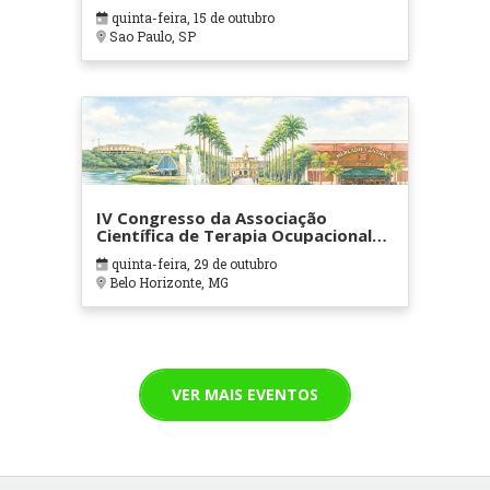
quinta-feira, 15 de outubro
Sao Paulo, SP
IV Congresso da Associação
Científica de Terapia Ocupacional
em Contextos Hospitalares e
quinta-feira, 29 de outubro
Cuidados Paliativos - ATOHOSP
Belo Horizonte, MG
VER MAIS EVENTOS