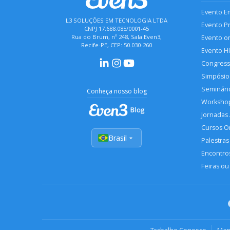
Evento E
L3 SOLUÇÕES EM TECNOLOGIA LTDA
Evento P
CNPJ 17.688.085/0001-45
Rua do Brum, nº 248, Sala Even3,
Evento o
Recife-PE, CEP: 50.030-260
Evento H
Congres
Simpósio
Seminári
Conheça nosso blog
Worksho
Jornadas
Cursos O
Brasil
Palestras
Encontros
Feiras ou