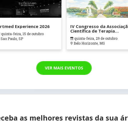
rtmed Experience 2026
IV Congresso da Associaç
Científica de Terapia
quinta-feira, 15 de outubro
Ocupacional em Contexto
quinta-feira, 29 de outubro
Sao Paulo, SP
Hospitalares e Cuidados
Belo Horizonte, MG
Paliativos - ATOHOSP
VER MAIS EVENTOS
ceba as melhores revistas da sua á