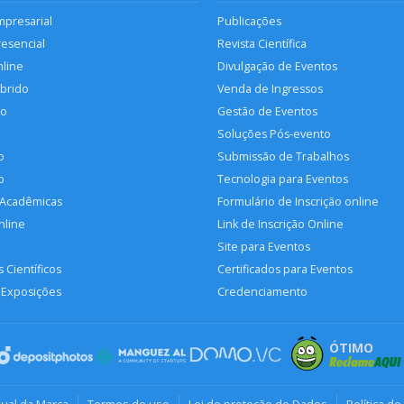
mpresarial
Publicações
resencial
Revista Científica
nline
Divulgação de Eventos
íbrido
Venda de Ingressos
so
Gestão de Eventos
Soluções Pós-evento
o
Submissão de Trabalhos
p
Tecnologia para Eventos
 Acadêmicas
Formulário de Inscrição online
nline
Link de Inscrição Online
Site para Eventos
 Científicos
Certificados para Eventos
 Exposições
Credenciamento
ÓTIMO