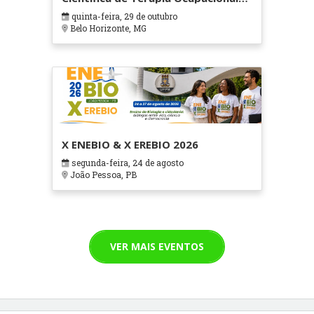
em Contextos Hospitalares e
quinta-feira, 29 de outubro
Cuidados Paliativos - ATOHOSP
Belo Horizonte, MG
X ENEBIO & X EREBIO 2026
segunda-feira, 24 de agosto
João Pessoa, PB
VER MAIS EVENTOS