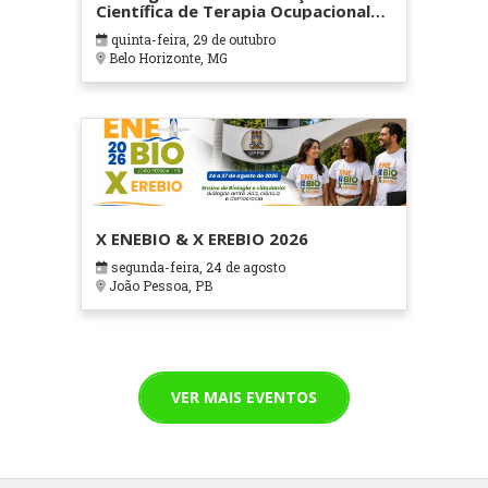
Científica de Terapia Ocupacional
em Contextos Hospitalares e
quinta-feira, 29 de outubro
Cuidados Paliativos - ATOHOSP
Belo Horizonte, MG
X ENEBIO & X EREBIO 2026
segunda-feira, 24 de agosto
João Pessoa, PB
VER MAIS EVENTOS